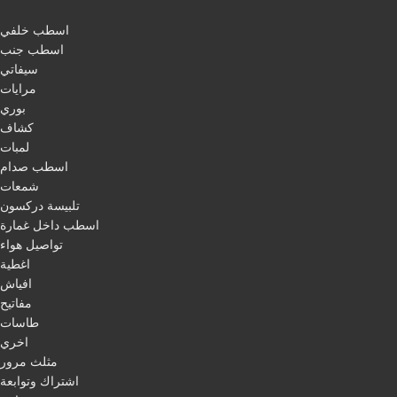
اسطب خلفي
اسطب جنب
سيفاتي
مرايات
بوري
كشاف
لمبات
اسطب صدام
شمعات
تلبيسة دركسون
اسطب داخل غمارة
تواصيل هواء
اغطية
افياش
مفاتيح
طاسات
اخري
مثلث مرور
اشتراك وتوابعة