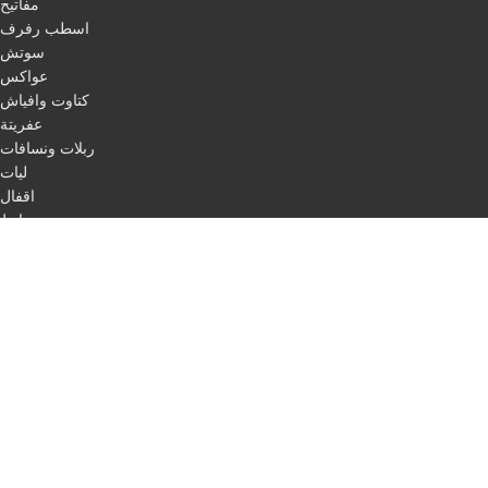
مفاتيح
اسطب رفرف
سوتش
عواكس
كتاوت وافياش
عفريتة
ربلات ونسافات
ليات
اقفال
مرابط
باكات فرامل
اسطب لفات + حبل ليزر
طاسات
اسطب ركن
اسطب لوحة
اسطب ثلاجة
مثلث مرور
اسلاك
QUICK LINKS