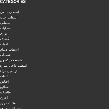
CATEGORIES
اسطب خلفي
اسطب جنب
سيفاتي
مرايات
بوري
كشاف
لمبات
اسطب صدام
شمعات
تلبيسة دركسون
اسطب داخل غمارة
تواصيل هواء
اغطية
افياش
مفاتيح
طاسات
اخري
مثلث مرور
اشتراك وتوابعة