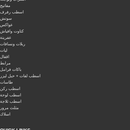
مفاتيح
اسطب رفرف
سوتش
عواكس
كتاوت وافياش
عفريتة
ربلات ونسافات
ليات
اقفال
مرابط
باكات فرامل
اسطب لفات + حبل ليزر
طاسات
اسطب ركن
اسطب لوحة
اسطب ثلاجة
مثلث مرور
اسلاك