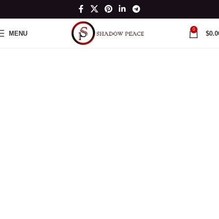
0
MENU
$
0.0