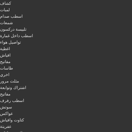
كشاف
لمبات
اسطب صدام
شمعات
تلبيسة دركسون
اسطب داخل غمارة
تواصيل هواء
اغطية
افياش
مفاتيح
طاسات
اخري
مثلث مرور
اشتراك وتوابعة
مفاتيح
اسطب رفرف
سوتش
عواكس
كتاوت وافياش
عفريتة