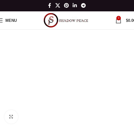
0
MENU
$
0.0
Click to enlarge