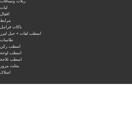
ربلات ونسافات
ليات
اقفال
مرابط
باكات فرامل
اسطب لفات + حبل ليزر
طاسات
اسطب ركن
اسطب لوحة
اسطب ثلاجة
مثلث مرور
اسلاك
QUICK LINKS
Home
About us
categories
Our products
Blog