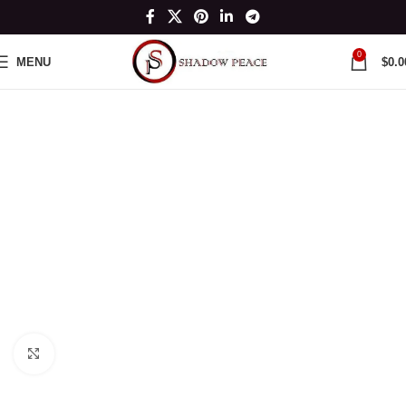
0
MENU
$
0.0
Click to enlarge