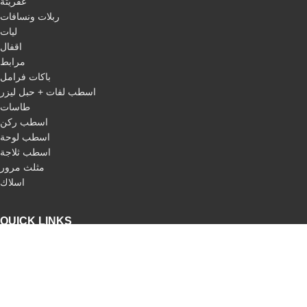
عفريتة
ربلات ونسافات
ليات
اقفال
مرابط
باكات فرامل
اسطب لفات + حبل ليزر
طاسات
اسطب ركن
اسطب لوحة
اسطب ثلاجة
مثلث مرور
اسلاك
QUICK LINKS
Home
About us
categories
Our products