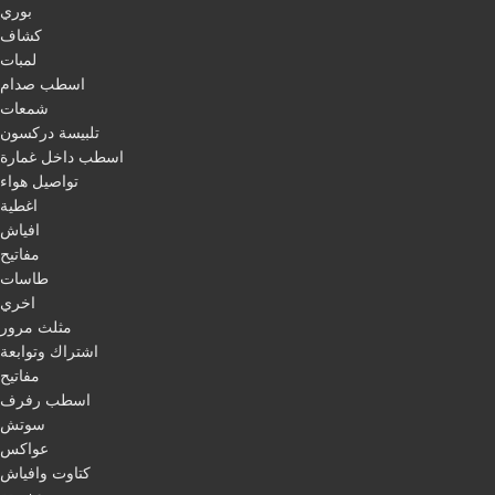
بوري
كشاف
لمبات
اسطب صدام
شمعات
تلبيسة دركسون
اسطب داخل غمارة
تواصيل هواء
اغطية
افياش
مفاتيح
طاسات
اخري
مثلث مرور
اشتراك وتوابعة
مفاتيح
اسطب رفرف
سوتش
عواكس
كتاوت وافياش