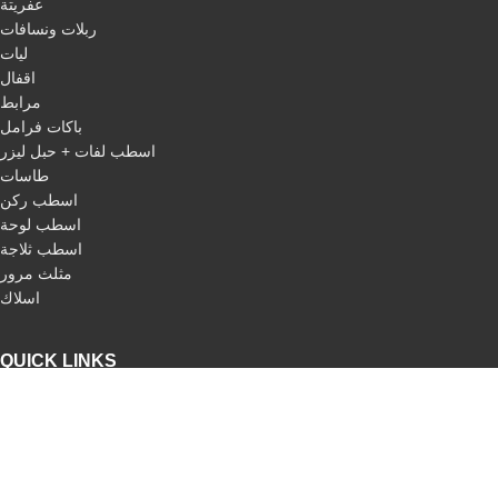
عفريتة
ربلات ونسافات
ليات
اقفال
مرابط
باكات فرامل
اسطب لفات + حبل ليزر
طاسات
اسطب ركن
اسطب لوحة
اسطب ثلاجة
مثلث مرور
اسلاك
QUICK LINKS
Home
About us
categories
Our products