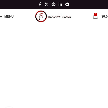
0
MENU
$
0.0