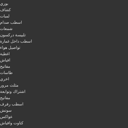
بوري
كشاف
لمبات
اسطب صدام
شمعات
تلبيسة دركسون
اسطب داخل غمارة
تواصيل هواء
اغطية
افياش
مفاتيح
طاسات
اخري
مثلث مرور
اشتراك وتوابعة
مفاتيح
اسطب رفرف
سوتش
عواكس
كتاوت وافياش