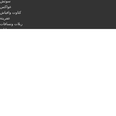
سوتش
عواكس
كتاوت وافياش
عفريتة
ربلات ونسافات
ليات
اقفال
مرابط
باكات فرامل
اسطب لفات + حبل ليزر
طاسات
اسطب ركن
اسطب لوحة
اسطب ثلاجة
مثلث مرور
اسلاك
QUICK LINKS
Home