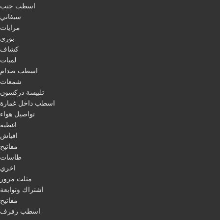
اسطب جنب
سيفاتي
مرايات
بوري
كشاف
لمبات
اسطب صدام
شمعات
تلبيسة دركسون
اسطب داخل غمارة
تواصيل هواء
اغطية
افياش
مفاتيح
طاسات
اخري
مثلث مرور
اشتراك وتوابعة
مفاتيح
اسطب رفرف