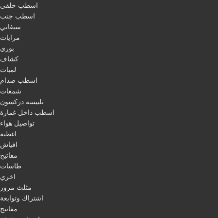
اسطب خلفي
اسطب جنب
سيفاتي
مرايات
بوري
كشاف
لمبات
اسطب صدام
شمعات
تلبيسة دركسون
اسطب داخل غمارة
تواصيل هواء
اغطية
افياش
مفاتيح
طاسات
اخري
مثلث مرور
اشتراك وتوابعة
مفاتيح