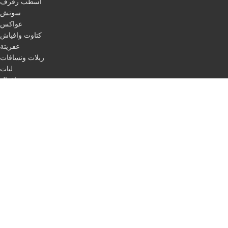
اسطب رفرف
سوتش
عواكس
كتاوت وافياش
عفريتة
ربلات ونسافات
ليات
اقفال
مرابط
باكات فرامل
اسطب لفات + حبل ليزر
طاسات
اسطب ركن
اسطب لوحة
اسطب ثلاجة
مثلث مرور
اسلاك
QUICK LINKS