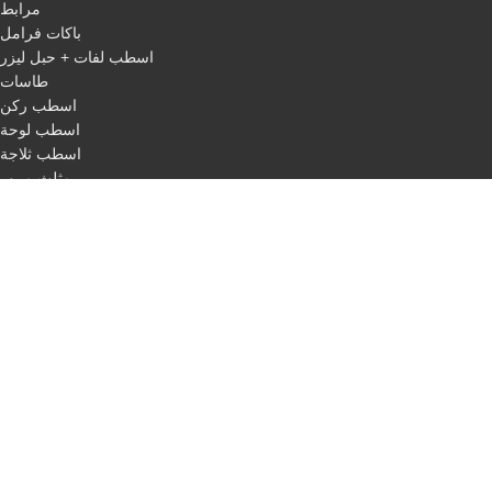
مرابط
باكات فرامل
اسطب لفات + حبل ليزر
طاسات
اسطب ركن
اسطب لوحة
اسطب ثلاجة
مثلث مرور
اسلاك
QUICK LINKS
Home
About us
categories
Our products
Blog
Contact us