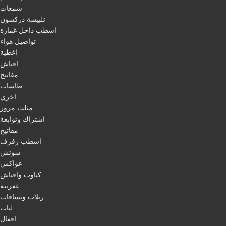
شمعات
تلبيسة دركسون
اسطب داخل غمارة
تواصيل هواء
اغطية
افياش
مفاتيح
طاسات
اخري
مثلث مرور
اشتراك وتوابعة
مفاتيح
اسطب رفرف
سوتش
عواكس
كتاوت وافياش
عفريتة
ربلات ونسافات
ليات
اقفال