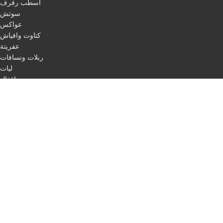
اسطب رفرف
سوتش
عواكس
كتاوت وافياش
عفريتة
ربلات ونسافات
ليات
اقفال
مرابط
باكات فرامل
اسطب لفات + حبل ليزر
طاسات
اسطب ركن
اسطب لوحة
اسطب ثلاجة
مثلث مرور
اسلاك
QUICK LINKS