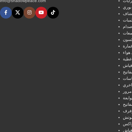
info@shadowpeace.com
ايات
بوري
شاف
مبات
دام
عات
كسون
مارة
هواء
غطية
فياش
فاتيح
سات
خري
مرور
ابعة
فاتيح
فرف
تش
اكس
فياش