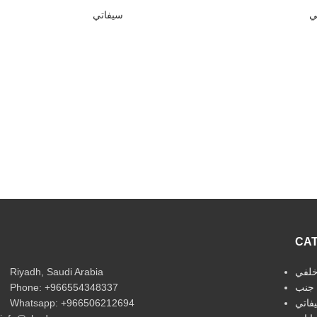
ي
سيفاتي
CA
Riyadh, Saudi Arabia
لفي
Phone: +966554348337
جنب
Whatsapp: +966506212694‬
فاتي