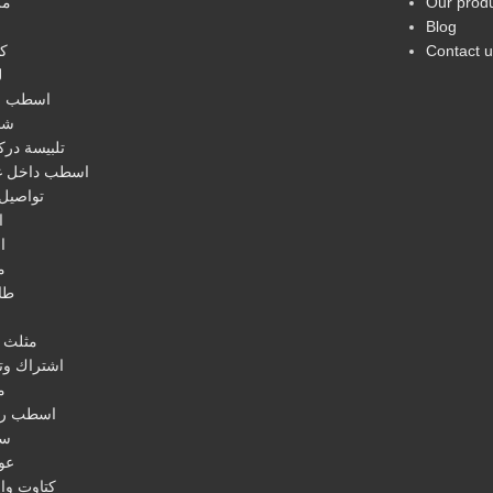
مر
Our prod
Blog
ك
Contact u
ل
اسطب ص
شم
تلبيسة در
اسطب داخل غ
تواصيل 
ا
ا
م
طا
ا
مثلث 
اشتراك وتو
م
اسطب ر
سو
عو
كتاوت وا