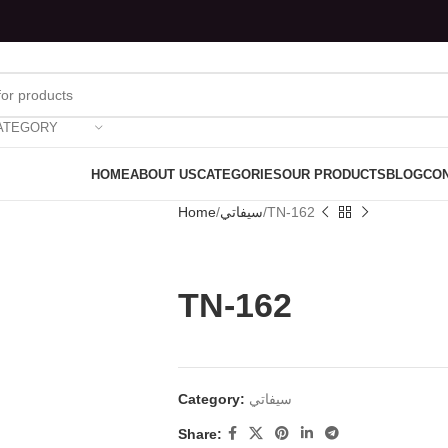
ATEGORY
HOME
ABOUT US
CATEGORIES
OUR PRODUCTS
BLOG
CON
Home
سيفاتي
TN-162
TN-162
Category:
سيفاتي
Share: