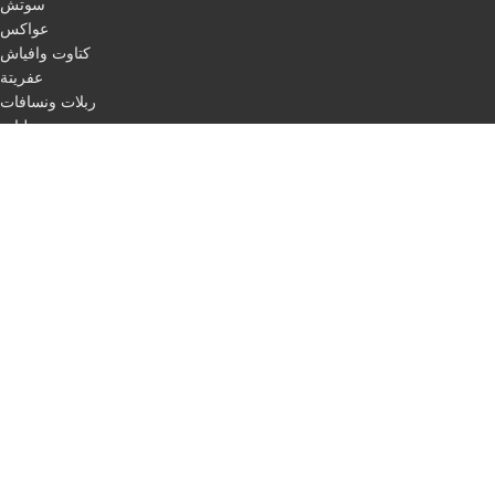
سوتش
عواكس
كتاوت وافياش
عفريتة
ربلات ونسافات
ليات
اقفال
مرابط
باكات فرامل
اسطب لفات + حبل ليزر
طاسات
اسطب ركن
اسطب لوحة
اسطب ثلاجة
مثلث مرور
اسلاك
QUICK LINKS
Home