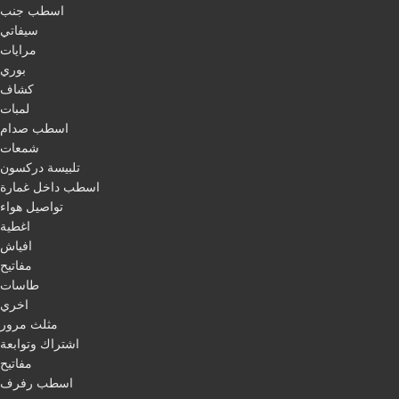
اسطب جنب
سيفاتي
مرايات
بوري
كشاف
لمبات
اسطب صدام
شمعات
تلبيسة دركسون
اسطب داخل غمارة
تواصيل هواء
اغطية
افياش
مفاتيح
طاسات
اخري
مثلث مرور
اشتراك وتوابعة
مفاتيح
اسطب رفرف