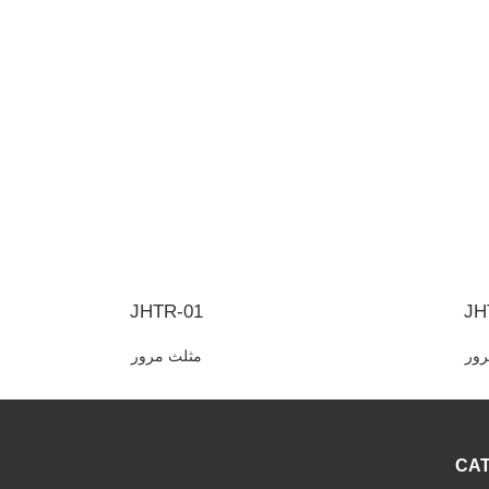
JHTR-01
JH
رور
مثلث مرور
CA