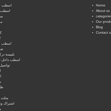
اسطب خ
Home
اسطب 
About us
سي
categorie
مر
Our prod
Blog
ك
Contact u
ل
اسطب ص
شم
تلبيسة در
اسطب داخل غ
تواصيل 
ا
ا
م
طا
ا
مثلث 
اشتراك وتو
م