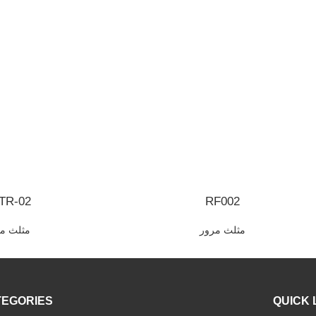
TR-02
RF002
مثلث مرور
مثلث م
TEGORIES
QUICK 