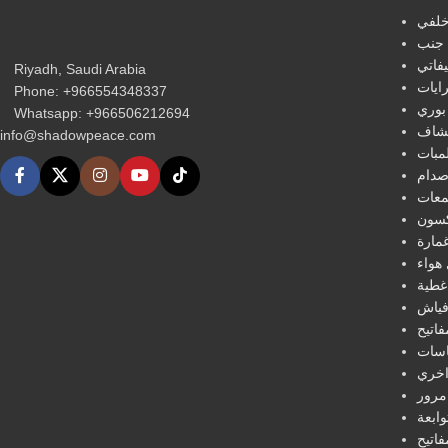
لفي
جنب
فاتي
Riyadh, Saudi Arabia
ايات
Phone: +966554348337
بوري
Whatsapp: +966506212694‬
شاف
info@shadowpeace.com
مبات
دام
عات
كسون
مارة
هواء
غطية
فياش
فاتيح
سات
خري
مرور
ابعة
فاتيح