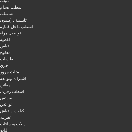
لمبات
اسطب صدام
شمعات
تلبيسة دركسون
اسطب داخل غمارة
تواصيل هواء
اغطية
افياش
مفاتيح
طاسات
اخري
مثلث مرور
اشتراك وتوابعة
مفاتيح
اسطب رفرف
سوتش
عواكس
كتاوت وافياش
عفريتة
ربلات ونسافات
ليات