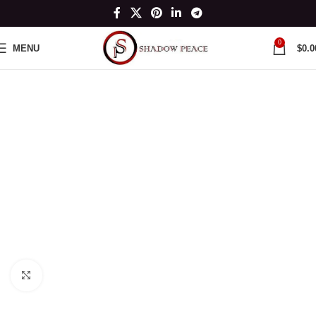
0
MENU
$
0.0
Click to enlarge