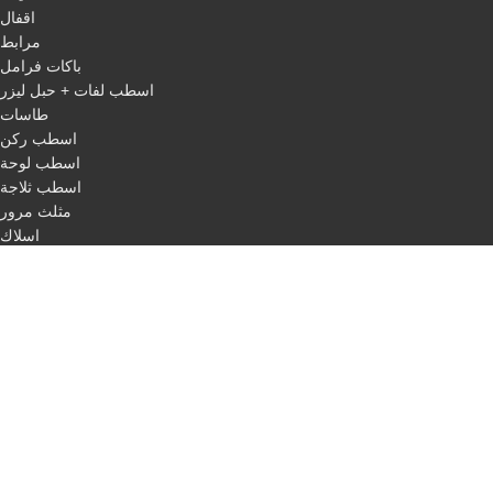
اقفال
مرابط
باكات فرامل
اسطب لفات + حبل ليزر
طاسات
اسطب ركن
اسطب لوحة
اسطب ثلاجة
مثلث مرور
اسلاك
QUICK LINKS
Home
About us
categories
Our products
Blog
Contact us