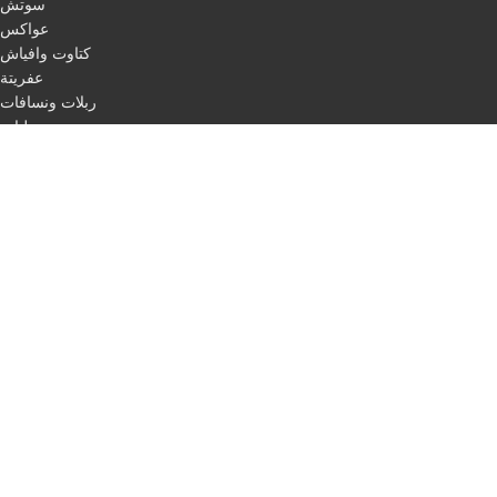
سوتش
عواكس
كتاوت وافياش
عفريتة
ربلات ونسافات
ليات
اقفال
مرابط
باكات فرامل
اسطب لفات + حبل ليزر
طاسات
اسطب ركن
اسطب لوحة
اسطب ثلاجة
مثلث مرور
اسلاك
QUICK LINKS
Home