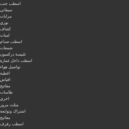
اسطب جنب
سيفاتي
مرايات
بوري
كشاف
لمبات
اسطب صدام
شمعات
تلبيسة دركسون
اسطب داخل غمارة
تواصيل هواء
اغطية
افياش
مفاتيح
طاسات
اخري
مثلث مرور
اشتراك وتوابعة
مفاتيح
اسطب رفرف