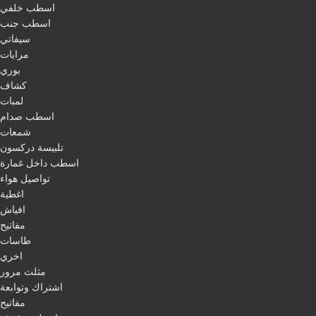
اسطب خلفي
اسطب جنب
سيفاتي
مرايات
بوري
كشاف
لمبات
اسطب صدام
شمعات
تلبيسة دركسون
اسطب داخل غمارة
تواصيل هواء
اغطية
افياش
مفاتيح
طاسات
اخري
مثلث مرور
اشتراك وتوابعة
مفاتيح