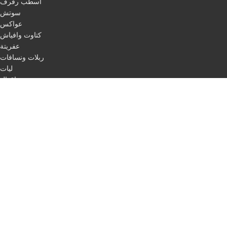
اسطب رفرف
سوتش
عواكس
كتاوت وافياش
عفريتة
ربلات ونسافات
ليات
اقفال
مرابط
باكات فرامل
اسطب لفات + حبل ليزر
طاسات
اسطب ركن
اسطب لوحة
اسطب ثلاجة
مثلث مرور
اسلاك
QUICK LINKS