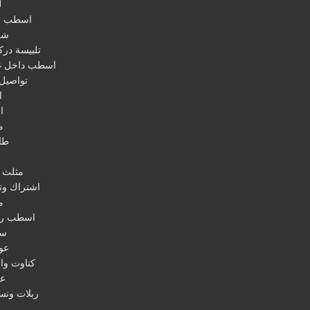
ل
اسطب ص
شم
تلبيسة در
اسطب داخل غ
تواصيل 
ا
ا
م
طا
ا
مثلث 
اشتراك وتو
م
اسطب ر
سو
عو
كتاوت وا
عف
ربلات ونس