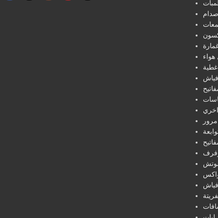
مبات
دام
عات
كسون
مارة
هواء
غطية
فياش
فاتيح
سات
خري
مرور
ابعة
فاتيح
فرف
تش
اكس
فياش
ريتة
افات
ليات