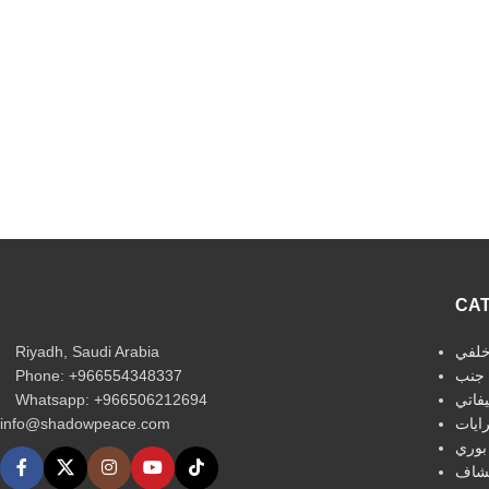
CA
Riyadh, Saudi Arabia
لفي
Phone: +966554348337
جنب
Whatsapp: +966506212694‬
فاتي
info@shadowpeace.com
ايات
بوري
شاف