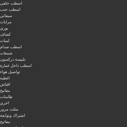
اسطب خلفي
اسطب جنب
سيفاتي
مرايات
بوري
كشاف
لمبات
اسطب صدام
شمعات
تلبيسة دركسون
اسطب داخل غمارة
تواصيل هواء
اغطية
افياش
مفاتيح
طاسات
اخري
مثلث مرور
اشتراك وتوابعة
مفاتيح