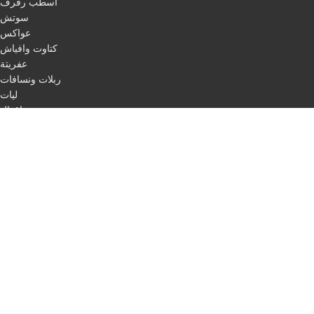
اسطب رفرف
سوتش
عواكس
كتاوت وافياش
عفريتة
ربلات ونسافات
ليات
اقفال
مرابط
باكات فرامل
اسطب لفات + حبل ليزر
طاسات
اسطب ركن
اسطب لوحة
اسطب ثلاجة
مثلث مرور
اسلاك
QUICK LINKS