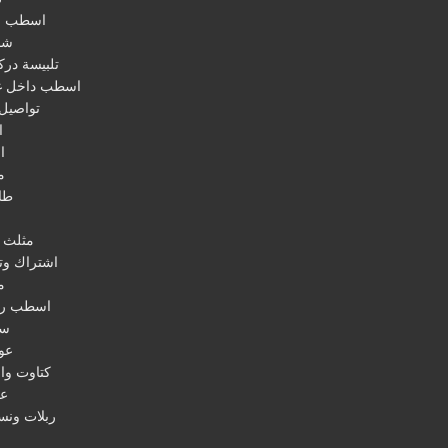
اسطب ص
شم
تلبيسة در
اسطب داخل غ
تواصيل 
ا
ا
م
طا
ا
مثلث 
اشتراك وتو
م
اسطب ر
سو
عو
كتاوت وا
عف
ربلات ونس