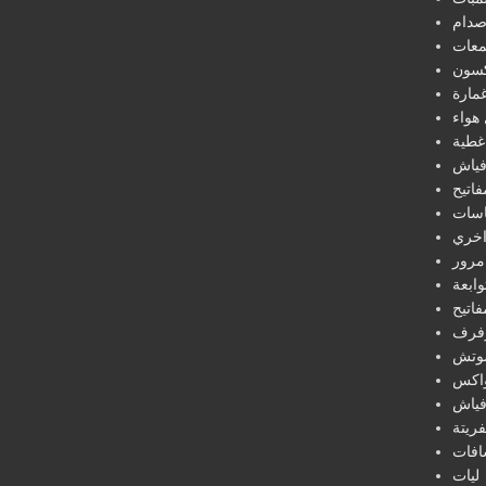
دام
عات
كسون
مارة
هواء
غطية
فياش
فاتيح
سات
خري
مرور
ابعة
فاتيح
فرف
تش
اكس
فياش
ريتة
افات
ليات