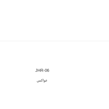
JHR-06
عواكس