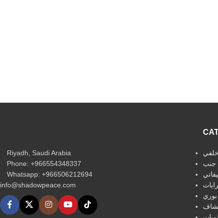
CA
Riyadh, Saudi Arabia
لفي
Phone: +966554348337
جنب
Whatsapp: +966506212694‬
فاتي
info@shadowpeace.com
ايات
بوري
شاف
مبات