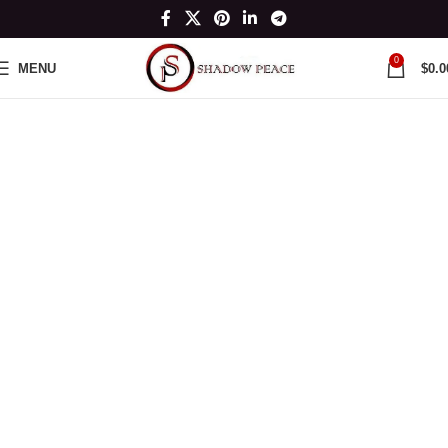
0
MENU
$
0.0