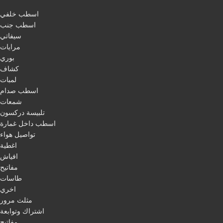
اسطب خلفي
اسطب جنب
سيفاتي
مرايات
بوري
كشاف
لمبات
اسطب صدام
شمعات
تلبيسة دركسون
اسطب داخل غمارة
تواصيل هواء
اغطية
افياش
مفاتيح
طاسات
اخري
مثلث مرور
اشتراك وتوابعة
مفاتيح