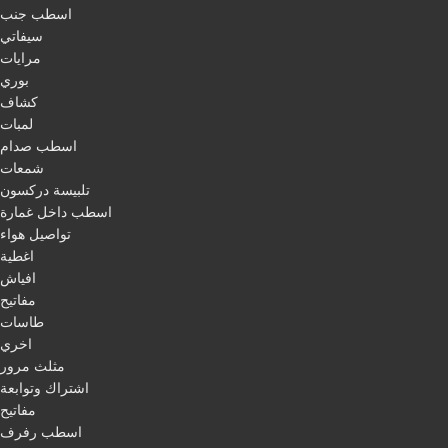
اسطب جنب
سيفاتي
مرايات
بوري
كشاف
لمبات
اسطب صدام
شمعات
تلبيسة دركسون
اسطب داخل غمارة
تواصيل هواء
اغطية
افياش
مفاتيح
طاسات
اخري
مثلث مرور
اشتراك وتوابعة
مفاتيح
اسطب رفرف