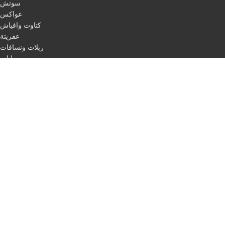
سوتش
عواكس
كتاوت وافياش
عفريتة
ربلات ونسافات
ليات
اقفال
مرابط
باكات فرامل
اسطب لفات + حبل ليزر
طاسات
اسطب ركن
اسطب لوحة
اسطب ثلاجة
مثلث مرور
اسلاك
QUICK LINKS
Home