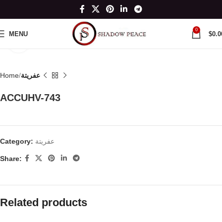
0
MENU
$
0.0
Click to enlarge
Home
عفريتة
ACCUHV-743
Category:
عفريتة
Share:
Related products